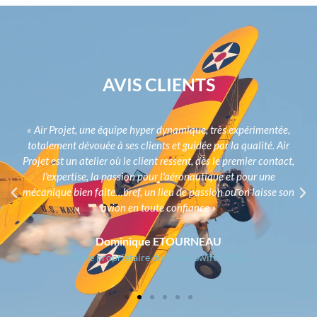
AVIS CLIENTS
« Air Projet, une équipe hyper dynamique, très expérimentée,
totalement dévouée à ses clients et guidée par la qualité. Air
Projet est un atelier où le client ressent, dès le premier contact,
l'expertise, la passion pour l'aéronautique et pour une
mécanique bien faite…bref, un lieu de passion ou on laisse son
avion en toute confiance »
Dominique ETOURNEAU
Pilote propriétaire du Globe Swift N2451